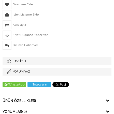
Favorilere Ekle
İstek Listeme Ekle
Karşılaştır
Fiyat Düşünce Haber Ver
Gelince Haber Ver
TAVSIYE ET
YORUM YAZ
WhatsApp
Telegram
ÜRÜN ÖZELLIKLERI
YORUMLAR
(0)