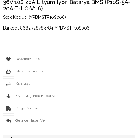
36V 10S 20A Lityum İyon Batarya BMS (P10S-5A-
20A-T-LC-V1.6)
(YPBMSTP10S006)
Barkod
:
8682328783784-YPBMSTP10S006
Favorilere Ekle
İstek Listeme Ekle
Karşılaştır
Fiyat Düşünce Haber Ver
Kargo Bedava
Gelince Haber Ver