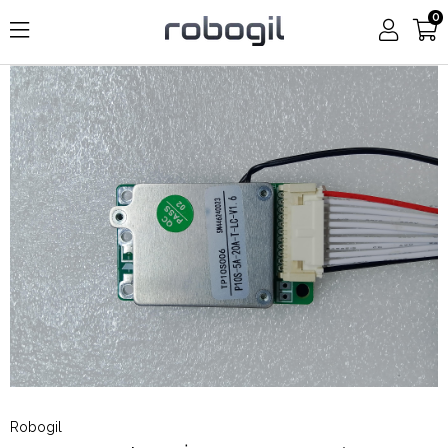
0
Robogil