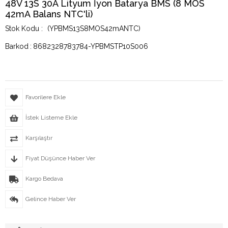
48V 13S 30A Lityum İyon Batarya BMS (8 MOS
42mA Balans NTC'li)
(YPBMS13S8MOS42mANTC)
Barkod
:
8682328783784-YPBMSTP10S006
Favorilere Ekle
İstek Listeme Ekle
Karşılaştır
Fiyat Düşünce Haber Ver
Kargo Bedava
Gelince Haber Ver