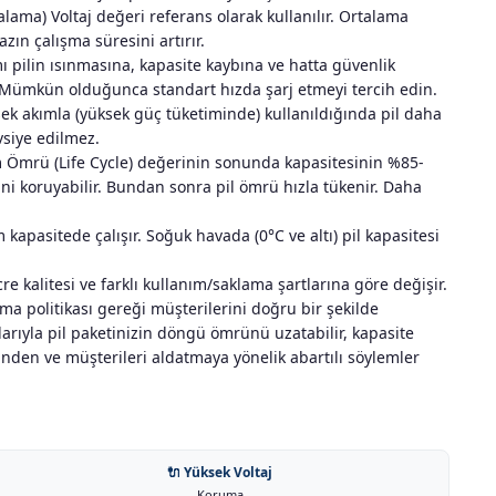
lama) Voltaj değeri referans olarak kullanılır. Ortalama
zın çalışma süresini artırır.
mı pilin ısınmasına, kapasite kaybına ve hatta güvenlik
ilir. Mümkün olduğunca standart hızda şarj etmeyi tercih edin.
ek akımla (yüksek güç tüketiminde) kullanıldığında pil daha
avsiye edilmez.
m Ömrü (Life Cycle) değerinin sonunda kapasitesinin %85-
ini koruyabilir. Bundan sonra pil ömrü hızla tükenir. Daha
kapasitede çalışır. Soğuk havada (0°C ve altı) pil kapasitesi
re kalitesi ve farklı kullanım/saklama şartlarına göre değişir.
rma politikası gereği müşterilerini doğru bir şekilde
llarıyla pil paketinizin döngü ömrünü uzatabilir, kapasite
rinden ve müşterileri aldatmaya yönelik abartılı söylemler
🔌 Yüksek Voltaj
Koruma