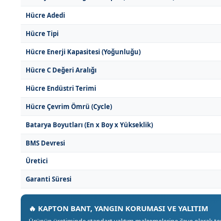
Hücre Adedi
Hücre Tipi
Hücre Enerji Kapasitesi (Yoğunluğu)
Hücre C Değeri Aralığı
Hücre Endüstri Terimi
Hücre Çevrim Ömrü (Cycle)
Batarya Boyutları (En x Boy x Yükseklik)
BMS Devresi
Üretici
Garanti Süresi
🔥 KAPTON BANT, YANGIN KORUMASI VE YALITIM
Ürünün üretiminde standart yalıtım malzemelerine ilave olarak terc