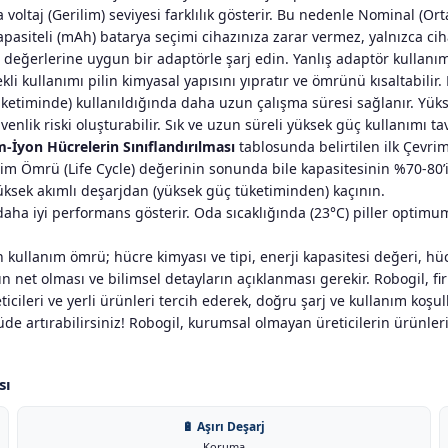
ltaj (Gerilim) seviyesi farklılık gösterir. Bu nedenle Nominal (Orta
kapasiteli (mAh) batarya seçimi cihazınıza zarar vermez, yalnızca ciha
ım değerlerine uygun bir adaptörle şarj edin. Yanlış adaptör kullanı
 sürekli kullanımı pilin kimyasal yapısını yıpratır ve ömrünü kısaltab
etiminde) kullanıldığında daha uzun çalışma süresi sağlanır. Yüks
güvenlik riski oluşturabilir. Sık ve uzun süreli yüksek güç kullanımı t
-İyon Hücrelerin Sınıflandırılması
tablosunda belirtilen ilk Çevri
Çevrim Ömrü (Life Cycle) değerinin sonunda bile kapasitesinin %70-80’
üksek akımlı deşarjdan (yüksek güç tüketiminden) kaçının.
daha iyi performans gösterir. Oda sıcaklığında (23°C) piller optimum 
n kullanım ömrü; hücre kimyası ve tipi, enerji kapasitesi değeri, hüc
n net olması ve bilimsel detayların açıklanması gerekir. Robogil, fi
ticileri ve yerli ürünleri tercih ederek, doğru şarj ve kullanım koşu
lçüde artırabilirsiniz! Robogil, kurumsal olmayan üreticilerin ürünle
sı
🔋 Aşırı Deşarj
Koruma