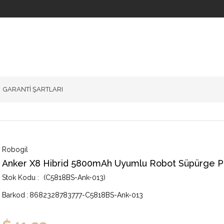
GARANTİ ŞARTLARI
Robogil
Anker X8 Hibrid 5800mAh Uyumlu Robot Süpürge Pi
(C5818BS-Ank-013)
Barkod
:
8682328783777-C5818BS-Ank-013