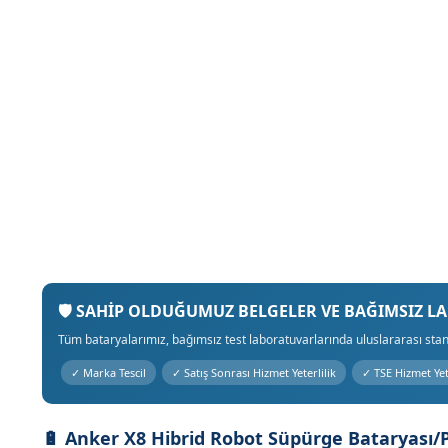
🛡 SAHİP OLDUĞUMUZ BELGELER VE BAĞIMSIZ L
Tüm bataryalarımız, bağımsız test laboratuvarlarında uluslararası stan
✓ Marka Tescil
✓ Satış Sonrası Hizmet Yeterlilik
✓ TSE Hizmet Yete
🔋 Anker X8 Hibrid Robot Süpürge Bataryası/P