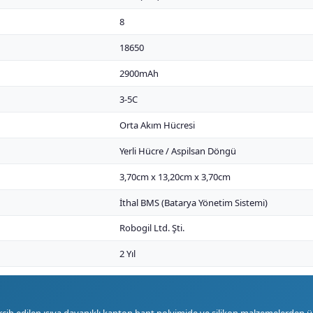
8
18650
2900mAh
3-5C
Orta Akım Hücresi
Yerli Hücre / Aspilsan Döngü
3,70cm x 13,20cm x 3,70cm
İthal BMS (Batarya Yönetim Sistemi)
Robogil Ltd. Şti.
2 Yıl
ih edilen ısıya dayanıklı kapton bant polyimide ve silikon malzemelerden üre