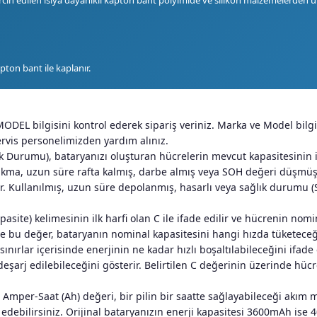
pton bant ile kaplanır.
DEL bilgisini kontrol ederek sipariş veriniz. Marka ve Model bilgil
ervis personelimizden yardım alınız.
 Durumu), bataryanızı oluşturan hücrelerin mevcut kapasitesinin i
ıkma, uzun süre rafta kalmış, darbe almış veya SOH değeri düşmüş h
adır. Kullanılmış, uzun süre depolanmış, hasarlı veya sağlık durum
pasite) kelimesinin ilk harfi olan C ile ifade edilir ve hücrenin nom
 ve bu değer, bataryanın nominal kapasitesini hangi hızda tüketeceği
 sınırlar içerisinde enerjinin ne kadar hızlı boşaltılabileceğini ifa
eşarj edilebileceğini gösterir. Belirtilen C değerinin üzerinde hücr
mper-Saat (Ah) değeri, bir pilin bir saatte sağlayabileceği akım mik
 edebilirsiniz. Orijinal bataryanızın enerji kapasitesi 3600mAh ise 