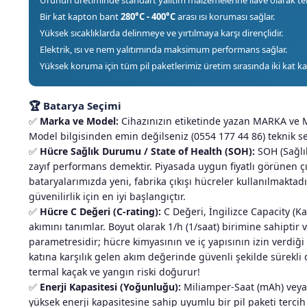
Bir kat kapton bant
280°C - 400°C
arası ısı koruması sağlar.
Yüksek sıcaklıklarda delinmeye ve yırtılmaya karşı dirençlidir.
Elektrik, ısı ve nem yalıtımında maksimum performans sağlar.
Yüksek koruma için tüm pil paketlerimiz üretim sırasında iki kat ka
🏆 Batarya Seçimi
✅
Marka ve Model:
Cihazınızın etiketinde yazan MARKA ve MO
Model bilgisinden emin değilseniz (0554 177 44 86) teknik s
✅
Hücre Sağlık Durumu / State of Health (SOH):
SOH (Sağlık
zayıf performans demektir. Piyasada uygun fiyatlı görünen ç
bataryalarımızda yeni, fabrika çıkışı hücreler kullanılmakt
güvenilirlik için en iyi başlangıçtır.
✅
Hücre C Değeri (C-rating):
C Değeri, İngilizce Capacity (Ka
akımını tanımlar. Boyut olarak 1/h (1/saat) birimine sahiptir
parametresidir; hücre kimyasının ve iç yapısının izin verdiği
katına karşılık gelen akım değerinde güvenli şekilde sürekli d
termal kaçak ve yangın riski doğurur!
✅
Enerji Kapasitesi (Yoğunluğu):
Miliamper-Saat (mAh) veya A
yüksek enerji kapasitesine sahip uyumlu bir pil paketi tercih