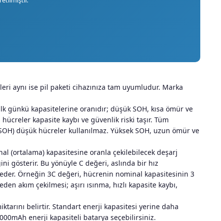
eri aynı ise pil paketi cihazınıza tam uyumludur. Marka
lk günkü kapasitelerine oranıdır; düşük SOH, kısa ömür ve
ücreler kapasite kaybı ve güvenlik riski taşır. Tüm
u (SOH) düşük hücreler kullanılmaz. Yüksek SOH, uzun ömür ve
inal (ortalama) kapasitesine oranla çekilebilecek deşarj
ni gösterir. Bu yönüyle C değeri, aslında bir hız
de eder. Örneğin 3C değeri, hücrenin nominal kapasitesinin 3
eden akım çekilmesi; aşırı ısınma, hızlı kapasite kaybı,
tarını belirtir. Standart enerji kapasitesi yerine daha
4000mAh enerji kapasiteli batarya seçebilirsiniz.