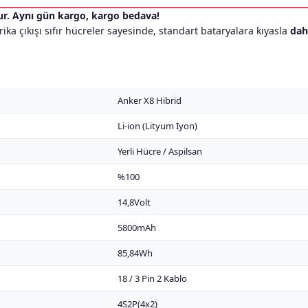
r. Aynı gün kargo, kargo bedava!
ika çıkışı sıfır hücreler sayesinde, standart bataryalara kıyasla
dah
Anker X8 Hibrid
Li-ion (Lityum İyon)
Yerli Hücre / Aspilsan
%100
14,8Volt
5800mAh
85,84Wh
18 / 3 Pin 2 Kablo
4S2P(4x2)