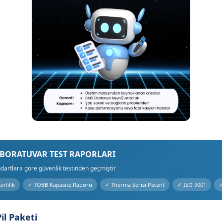
ABORATUVAR TEST RAPORLARI
dartlara göre güvenlik testinden geçmiştir
rlilik
✓ TOBB Kapasite Raporu
✓ Therma Serisi Patent
✓ ISO 9001
✓
il Paketi