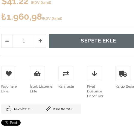
$41.22
(KDV Dahil)
₺1.960,98
(KDV Dahil)
Favorilere
İstek Listeme
Karşılaştır
Fiyat
Kargo Bed
Ekle
Ekle
Düşünce
Haber Ver
TAVSIYE ET
YORUM YAZ