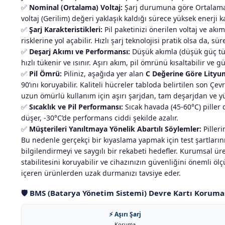
✅
Nominal (Ortalama) Voltaj:
Şarj durumuna göre Ortalama vo
voltaj (Gerilim) değeri yaklaşık kaldığı sürece yüksek enerji 
✅
Şarj Karakteristikleri:
Pil paketinizi önerilen voltaj ve ak
risklerine yol açabilir. Hızlı şarj teknolojisi pratik olsa da,
✅
Deşarj Akımı ve Performansı:
Düşük akımla (düşük güç tük
hızlı tükenir ve ısınır. Aşırı akım, pil ömrünü kısaltabilir ve 
✅
Pil Ömrü:
Piliniz, aşağıda yer alan
C Değerine Göre Lityum
90’ını koruyabilir. Kaliteli hücreler tabloda belirtilen son 
uzun ömürlü kullanım için aşırı şarjdan, tam deşarjdan ve y
✅
Sıcaklık ve Pil Performansı:
Sıcak havada (45-60°C) piller 
düşer, -30°C’de performans ciddi şekilde azalır.
✅
Müşterileri Yanıltmaya Yönelik Abartılı Söylemler:
Pilleri
Bu nedenle gerçekçi bir kıyaslama yapmak için test şartlarını
bilgilendirmeyi ve saygılı bir rekabeti hedefler. Kurumsal üre
stabilitesini koruyabilir ve cihazınızın güvenliğini önemli ö
içeren ürünlerden uzak durmanızı tavsiye eder.
🛡 BMS (Batarya Yönetim Sistemi) Devre Kartı Koruma
⚡ Aşırı Şarj
Koruma