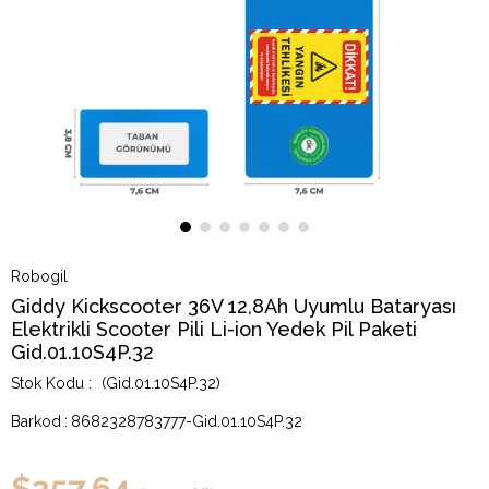
Robogil
Giddy Kickscooter 36V 12,8Ah Uyumlu Bataryası
Elektrikli Scooter Pili Li-ion Yedek Pil Paketi
Gid.01.10S4P.32
(Gid.01.10S4P.32)
Barkod
:
8682328783777-Gid.01.10S4P.32
$257.64