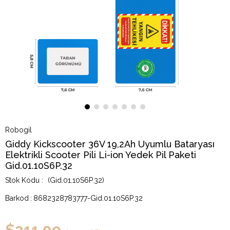
Robogil
Giddy Kickscooter 36V 19,2Ah Uyumlu Bataryası
Elektrikli Scooter Pili Li-ion Yedek Pil Paketi
Gid.01.10S6P.32
(Gid.01.10S6P.32)
Barkod
:
8682328783777-Gid.01.10S6P.32
$311.09