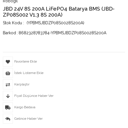
Robogil
JBD 24V 8S 200A LiFePO4 Batarya BMS (JBD-
ZP08S002 V1.3 8S 200A)
(YPBMSJBDZP08S0028S200A)
Barkod
:
8682328783784-YPBMSJBDZP08S0028S200A
Favorilere Ekle
İstek Listeme Ekle
Karşılaştır
Fiyat Düşünce Haber Ver
Kargo Bedava
Gelince Haber Ver