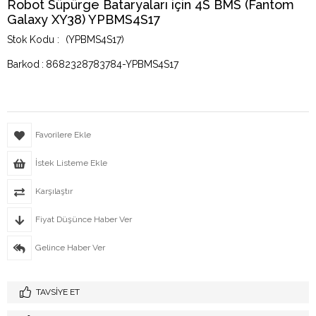
Robot Süpürge Bataryaları için 4S BMS (Fantom
Galaxy XY38) YPBMS4S17
(YPBMS4S17)
Barkod
:
8682328783784-YPBMS4S17
Favorilere Ekle
İstek Listeme Ekle
Karşılaştır
Fiyat Düşünce Haber Ver
Gelince Haber Ver
TAVSIYE ET