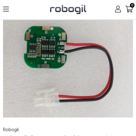
0
Robogil