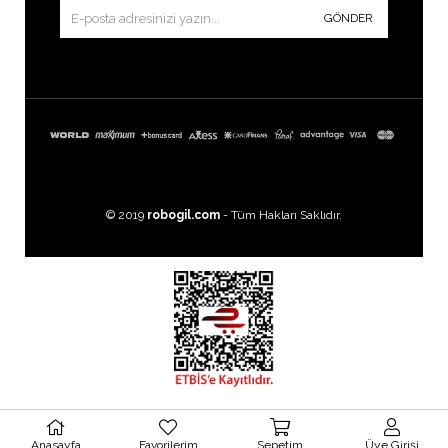
GÖNDER
© 2019
robogil.com
- Tüm Hakları Saklıdır.
Images by
Freepik
Anasayfa
Favorilerim
Sepetim
Üye Girişi