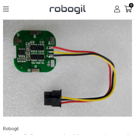
0
Robogil