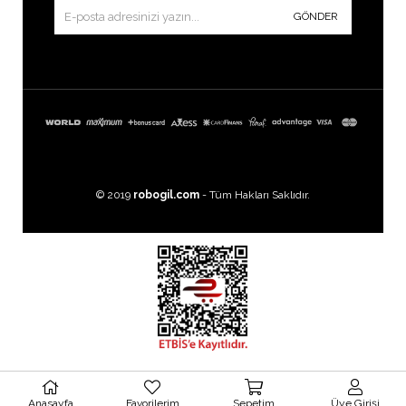
GÖNDER
© 2019
robogil.com
- Tüm Hakları Saklıdır.
Images by
Freepik
Anasayfa
Favorilerim
Sepetim
Üye Girişi