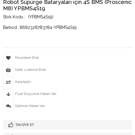
Robot Süpürge Bataryaları için 4S BMS (Proscenic
M8) YPBMS4S19
(YPBMS4S19)
Barkod
:
8682328783784-YPBMS4S19
Favorilere Ekle
İstek Listeme Ekle
Karşılaştır
Fiyat Düşünce Haber Ver
Gelince Haber Ver
TAVSIYE ET