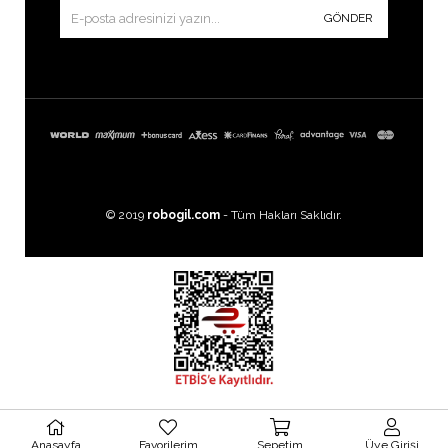
GÖNDER
© 2019
robogil.com
- Tüm Hakları Saklıdır.
Images by
Freepik
Anasayfa
Favorilerim
Sepetim
Üye Girişi