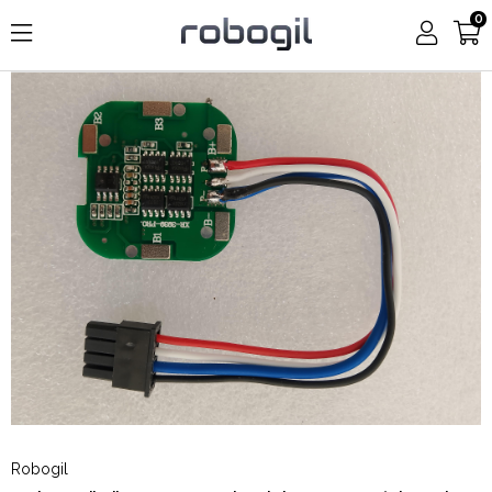
0
Robogil