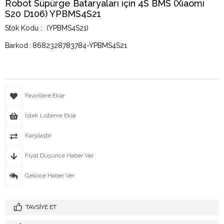
Robot Süpürge Bataryaları için 4S BMS (Xiaomi
S20 D106) YPBMS4S21
(YPBMS4S21)
Barkod
:
8682328783784-YPBMS4S21
Favorilere Ekle
İstek Listeme Ekle
Karşılaştır
Fiyat Düşünce Haber Ver
Gelince Haber Ver
TAVSIYE ET