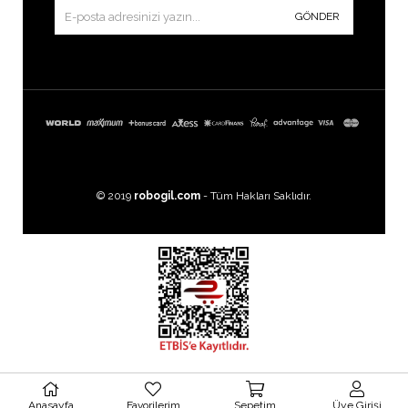
GÖNDER
© 2019
robogil.com
- Tüm Hakları Saklıdır.
Images by
Freepik
Anasayfa
Favorilerim
Sepetim
Üye Girişi