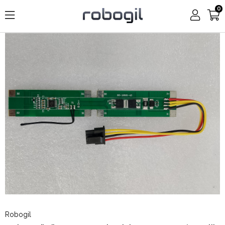
0
Robogil