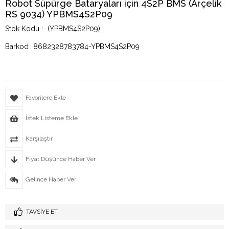
Robot Süpürge Bataryaları için 4S2P BMS (Arçelik
RS 9034) YPBMS4S2P09
(YPBMS4S2P09)
Barkod
:
8682328783784-YPBMS4S2P09
Favorilere Ekle
İstek Listeme Ekle
Karşılaştır
Fiyat Düşünce Haber Ver
Gelince Haber Ver
TAVSIYE ET