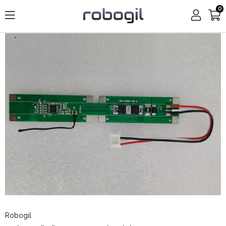
0
Robogil