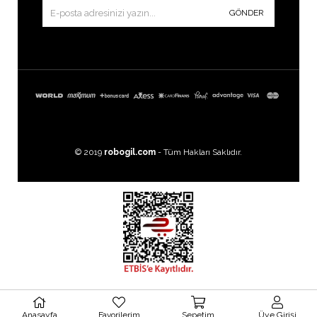
GÖNDER
© 2019
robogil.com
- Tüm Hakları Saklıdır.
Images by
Freepik
Anasayfa
Favorilerim
Sepetim
Üye Girişi