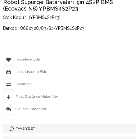
Robot Süpürge Bataryaları için 4S2P BMS
(Ecovacs N8) YPBMS4S2P23
(YPBMS4S2P23)
Barkod
:
8682328783784-YPBMS4S2P23
Favorilere Ekle
İstek Listeme Ekle
Karşılaştır
Fiyat Düşünce Haber Ver
Gelince Haber Ver
TAVSIYE ET