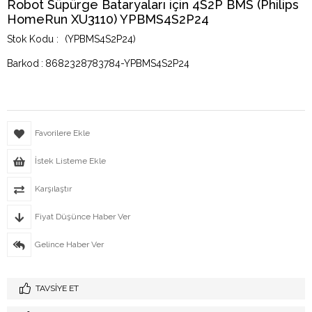
Robot Süpürge Bataryaları için 4S2P BMS (Philips
HomeRun XU3110) YPBMS4S2P24
(YPBMS4S2P24)
Barkod
:
8682328783784-YPBMS4S2P24
Favorilere Ekle
İstek Listeme Ekle
Karşılaştır
Fiyat Düşünce Haber Ver
Gelince Haber Ver
TAVSIYE ET