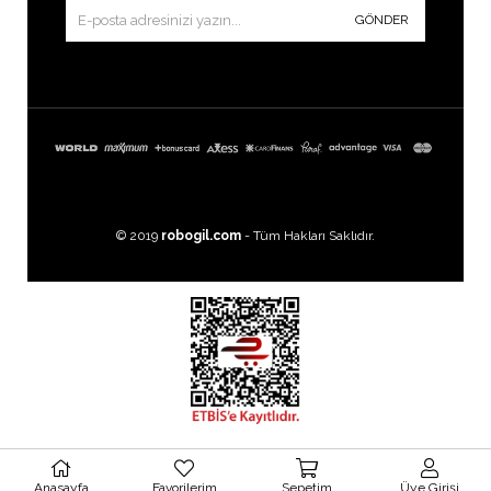
GÖNDER
© 2019
robogil.com
- Tüm Hakları Saklıdır.
Images by
Freepik
Anasayfa
Favorilerim
Sepetim
Üye Girişi