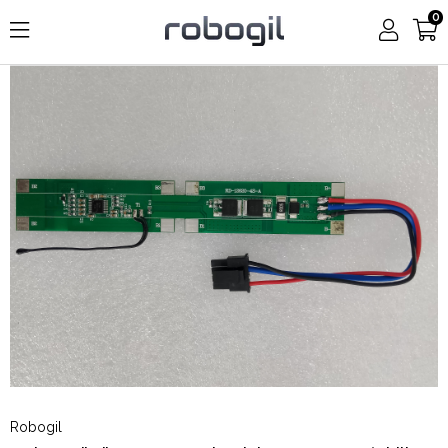
0
Robogil