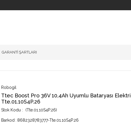
GARANTİ ŞARTLARI
Robogil
Ttec Boost Pro 36V 10,4Ah Uyumlu Bataryası Elektrikl
Tte.01.10S4P.26
(Tte.01.10S4P.26)
Barkod
:
8682328783777-Tte.01.10S4P.26