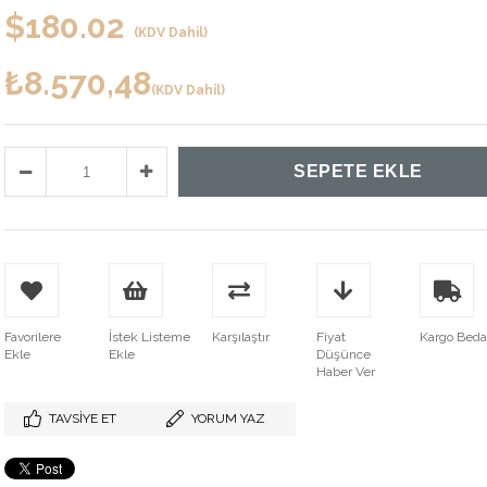
$180.02
(KDV Dahil)
₺8.570,48
(KDV Dahil)
Favorilere
İstek Listeme
Karşılaştır
Fiyat
Kargo Bed
Ekle
Ekle
Düşünce
Haber Ver
TAVSIYE ET
YORUM YAZ