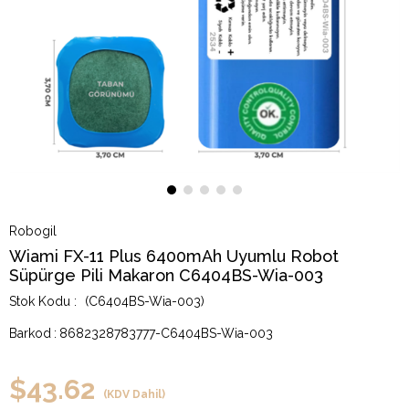
Robogil
Wiami FX-11 Plus 6400mAh Uyumlu Robot
Süpürge Pili Makaron C6404BS-Wia-003
(C6404BS-Wia-003)
Barkod
:
8682328783777-C6404BS-Wia-003
$43.62
(KDV Dahil)