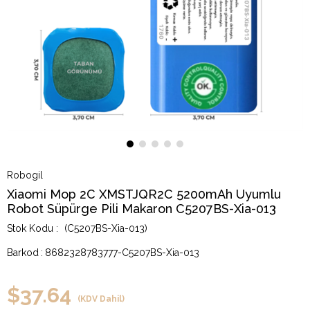
Robogil
Xiaomi Mop 2C XMSTJQR2C 5200mAh Uyumlu
Robot Süpürge Pili Makaron C5207BS-Xia-013
(C5207BS-Xia-013)
Barkod
:
8682328783777-C5207BS-Xia-013
$37.64
(KDV Dahil)